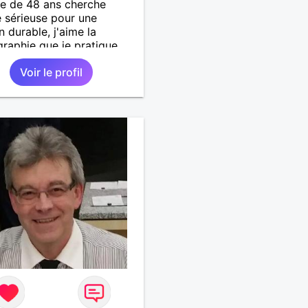
 de 48 ans cherche
sérieuse pour une
n durable, j'aime la
raphie que je pratique,
'art en général, j'aime
Voir le profil
r, marcher, resto, ciné,
ussi passer des moments
devant un bon film ou une
avec un plateau repas. le
est à découvrir.