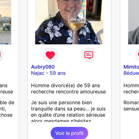
Aubry080
Mimit
Najac
-
59 ans
Bédue
ans
Homme divorcé(e) de 59 ans
Homme
ureuse
recherche rencontre amoureuse
recher
ble de
Je suis une personne bien
Romant
ti,
tranquille dans sa peau… je suis
sensue
 chose
en quête d’une relation sérieuse
alors mesdames n’hésitez
surtout pas ! Au plaisir de vous
Voir le profil
lire. Laissez-moi vos infos