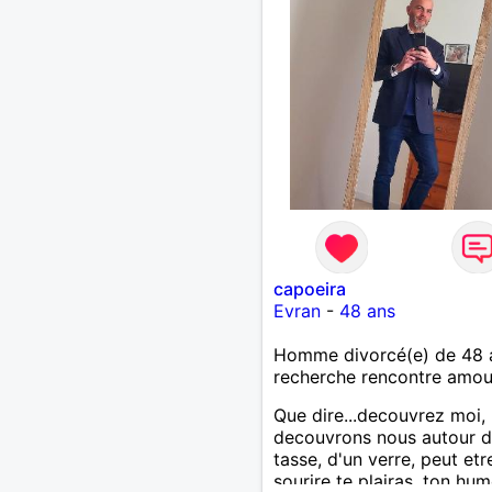
capoeira
Evran
-
48 ans
Homme divorcé(e) de 48 
recherche rencontre amo
Que dire...decouvrez moi,
decouvrons nous autour d
tasse, d'un verre, peut et
sourire te plairas, ton hu