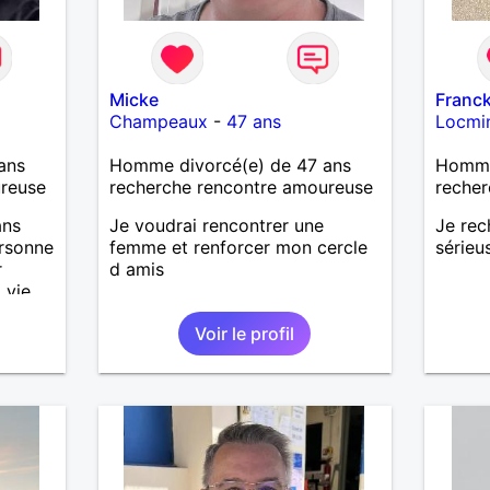
Micke
Franc
Champeaux
-
47 ans
Locmi
ans
Homme divorcé(e) de 47 ans
Homme 
ureuse
recherche rencontre amoureuse
recher
ans
Je voudrai rencontrer une
Je rec
ersonne
femme et renforcer mon cercle
sérieu
r
d amis
 vie
Voir le profil