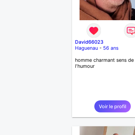
David66023
Haguenau
-
56 ans
homme charmant sens de
l'humour
Voir le profil