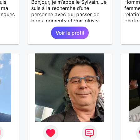
uis
Bonjour, je m’appelle Sylvain. Je
Homme
, ma
suis à la recherche d’une
femme 
longues
personne avec qui passer de
relatio
bons moments et voir plus si
photog
nous nous correspondons.
mais l
Voir le profil
is
J’aime la nature, les voyages et
bricole
casser
aussi faire la fête de temps en
mais a
reste
temps ;-)Je suis papa d’un petit
calme 
à mes
garçon de 7 ans dont je
série 
r en
m’occupe en garde alternée.
reste 
ants.
J’aime à peu près tous les styles
e »
de musique. (Oui je suis pas trop
r,
fan de Jul). Je fais du sport
’adore.
pour garder la forme et plutôt
autant
agréable à regarder. (Enfin je le
bourré
pense en tout cas 😂)
 de
actère
hoses.