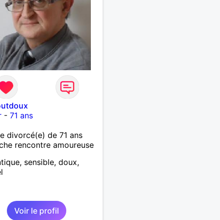
outdoux
r
-
71 ans
 divorcé(e) de 71 ans
che rencontre amoureuse
ique, sensible, doux,
l
Voir le profil