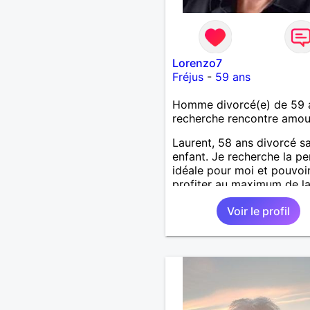
Lorenzo7
Fréjus
-
59 ans
Homme divorcé(e) de 59 
recherche rencontre amo
Laurent, 58 ans divorcé s
enfant. Je recherche la p
idéale pour moi et pouvoi
profiter au maximum de la
de couple
Voir le profil