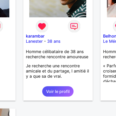
karambar
Belho
Lanester
-
38 ans
Le Mér
Homme célibataire de 38 ans
Homme
recherche rencontre amoureuse
recher
Je recherche une rencontre
« Parf
amicale et du partage, l amitié il
croise
y a que sa de vrai.
formida
d’écha
compre
Voir le profil
import
notre v