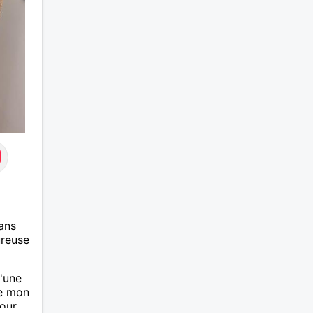
ans
ureuse
'une
re mon
mour