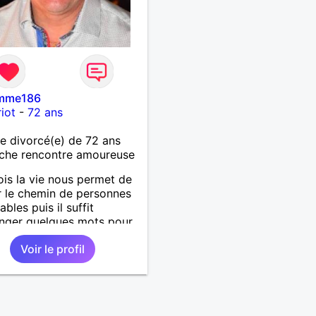
mme186
iot
-
72 ans
 divorcé(e) de 72 ans
che rencontre amoureuse
ois la vie nous permet de
r le chemin de personnes
bles puis il suffit
nger quelques mots pour
ndre qu’elles deviennent
Voir le profil
antes et pour le reste de
ie. »