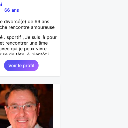
i
-
66 ans
 divorcé(e) de 66 ans
che rencontre amoureuse
é . sportif , Je suis là pour
 et rencontrer une âme
avec qui je peux vivre
rise de tête. A bientôt j
 . Amicalement
Voir le profil