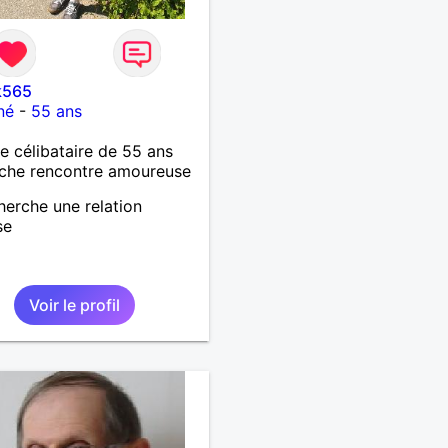
k565
né
-
55 ans
célibataire de 55 ans
che rencontre amoureuse
herche une relation
se
Voir le profil