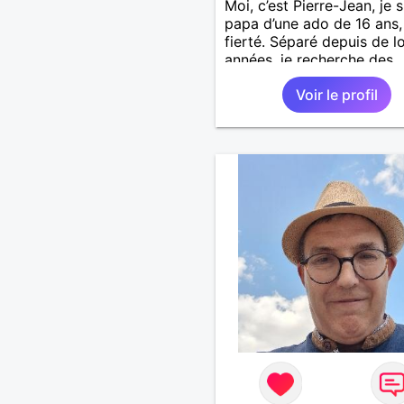
Moi, c’est Pierre-Jean, je s
papa d’une ado de 16 ans
fierté. Séparé depuis de 
années, je recherche des
affinités amicales afin de
Voir le profil
rompre une solitude parfo
difficile à gérer ainsi que 
le vague à l’âme. L’amitié 
extrêmement importante 
yeux mais peut se décline
des sentiments plus puiss
« Le temps fera son œuvr
disait Arthur Schopenhaue
philosophe allemand que j
J’aime discuter sans pour 
être trop locace. Je suis 
de qualités avec très peu
défauts. Je suis altruiste,
bienveillant, empathique,
attentionné, honnête,
respectueux, doux de car
et compréhensif : je laisse
« glisser » beaucoup de c