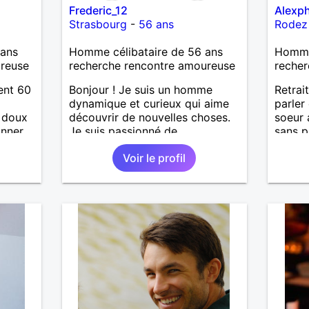
Frederic_12
Alexph
as
Strasbourg
-
56 ans
Rodez
ne que
 n’y
ans
Homme célibataire de 56 ans
Homme
ce et
ureuse
recherche rencontre amoureuse
recher
suis un
ent 60
Bonjour ! Je suis un homme
Retrait
nsi
d
dynamique et curieux qui aime
parler
aire
, doux
découvrir de nouvelles choses.
soeur 
onner
Je suis passionné de
sans p
le
ur et
sport,musique douce,ballade et
espère
e
Voir le profil
autres J'adore passer du temps
us le
tager
avec mes proches et partager
me
 a la
des moments inoubliables.
serai
toute
père.
iance à
en
é.