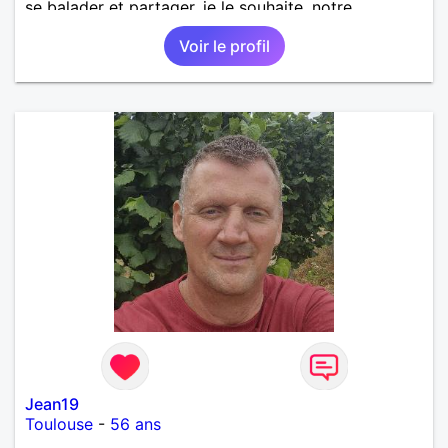
se balader et partager, je le souhaite, notre
complicité. J'aime beaucoup les chantiers de
Voir le profil
randonnée pour se défouler, se relaxer, se détendre
et finalement prendre du bon temps. C'est difficile
de tout dire en quelques lignes. En revanche, vous
pouvez me contacter pour avoir plus
d'informations. A bientôt
Jean19
Toulouse
-
56 ans