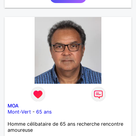
près tous les styles de musique. (Oui je suis pas
trop fan de Jul). Je fais du sport pour garder la
forme et plutôt agréable à regarder. (Enfin je le
pense en tout cas 😂)
MOA
Mont-Vert
-
65 ans
Homme célibataire de 65 ans recherche rencontre
amoureuse