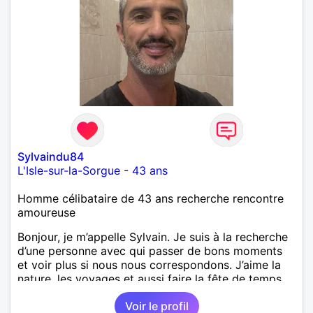
Sylvaindu84
L'Isle-sur-la-Sorgue
-
43 ans
Homme célibataire de 43 ans recherche rencontre
amoureuse
Bonjour, je m’appelle Sylvain. Je suis à la recherche
d’une personne avec qui passer de bons moments
et voir plus si nous nous correspondons. J’aime la
nature, les voyages et aussi faire la fête de temps
en temps ;-)Je suis papa d’un petit garçon de 7 ans
Voir le profil
dont je m’occupe en garde alternée. J’aime à peu