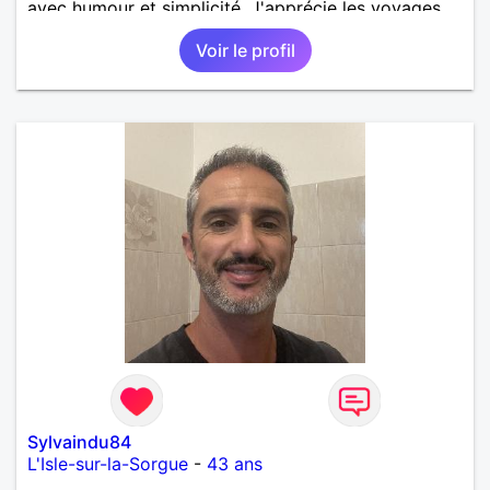
avec humour et simplicité. J'apprécie les voyages,
les découvertes, les jeux vidéo et les moments de
Voir le profil
détente. Je suis à la recherche d'une personne
authentique avec qui partager de belles
expériences, construire une relation sérieuse basée
sur la confiance, le respect et la complicité. Si tu
apprécies les conversations sincères, les fous rires
et les personnes qui savent ce qu'elles veulent,
n'hésite pas à venir discuter. Au plaisir de faire
connaissance !
Sylvaindu84
L'Isle-sur-la-Sorgue
-
43 ans