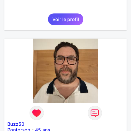
Voir le profil
Buzz50
Pontorson
-
45 ans