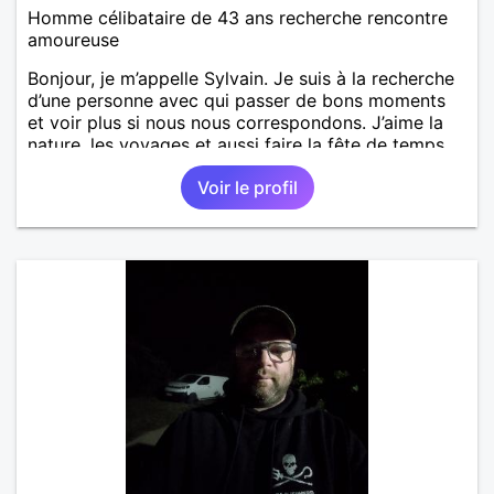
Homme célibataire de 43 ans recherche rencontre
amoureuse
Bonjour, je m’appelle Sylvain. Je suis à la recherche
d’une personne avec qui passer de bons moments
et voir plus si nous nous correspondons. J’aime la
nature, les voyages et aussi faire la fête de temps
en temps ;-)Je suis papa d’un petit garçon de 7 ans
Voir le profil
dont je m’occupe en garde alternée. J’aime à peu
près tous les styles de musique. (Oui je suis pas
trop fan de Jul). Je fais du sport pour garder la
forme et plutôt agréable à regarder. (Enfin je le
pense en tout cas 😂)