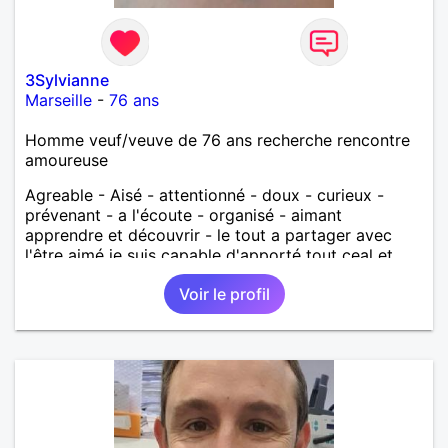
3Sylvianne
Marseille
-
76 ans
Homme veuf/veuve de 76 ans recherche rencontre
amoureuse
Agreable - Aisé - attentionné - doux - curieux -
prévenant - a l'écoute - organisé - aimant
apprendre et découvrir - le tout a partager avec
l'être aimé je suis capable d'apporté tout ceal et
bien d'autres , j'aime les voyages à deux, découvrir
Voir le profil
à deux et tout partager à deux peines et joies,
soucis et plaisirs, être le soutient de ma compagne
Ce que je recherche surtout, c'est réussir mon futur
couple en lui apportant tout ce qu'elle désire et plus
encore, le tout dans la joie et la bonne humeur;