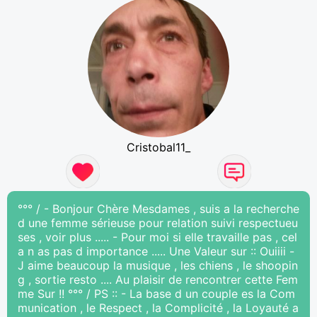
Cristobal11_
°°° / - Bonjour Chère Mesdames , suis a la recherche
d une femme sérieuse pour relation suivi respectueu
ses , voir plus ..... - Pour moi si elle travaille pas , cel
a n as pas d importance ..... Une Valeur sur :: Ouiiii -
J aime beaucoup la musique , les chiens , le shoopin
g , sortie resto .... Au plaisir de rencontrer cette Fem
me Sur !! °°° / PS :: - La base d un couple es la Com
munication , le Respect , la Complicité , la Loyauté a