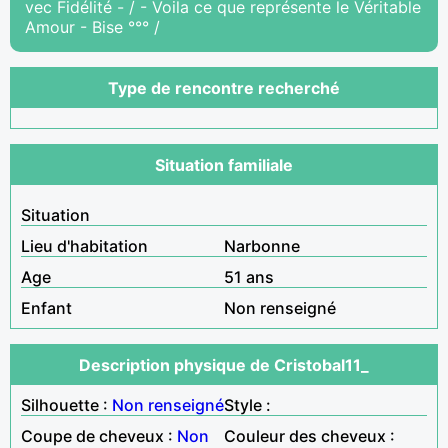
vec Fidélité - / - Voila ce que représente le Véritable
Amour - Bise °°° /
Type de rencontre recherché
Situation familiale
Situation
Lieu d'habitation
Narbonne
Age
51 ans
Enfant
Non renseigné
Description physique de Cristobal11_
Silhouette :
Non renseigné
Style :
Coupe de cheveux :
Non
Couleur des cheveux :