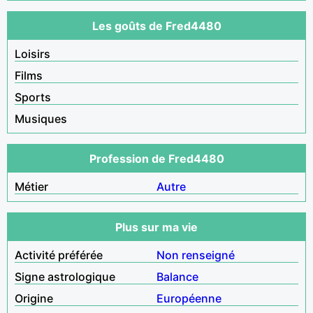
Les goûts de Fred4480
Loisirs
Films
Sports
Musiques
Profession de Fred4480
Métier
Autre
Plus sur ma vie
Activité préférée
Non renseigné
Signe astrologique
Balance
Origine
Européenne