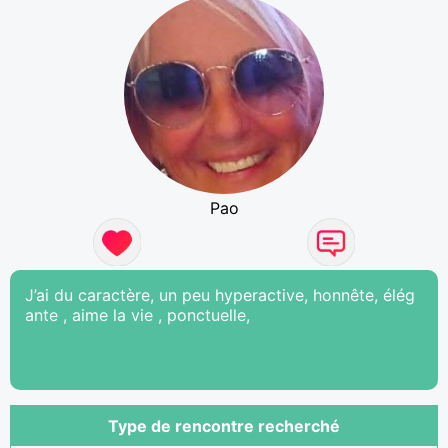
Pao
J’ai du caractère, un peu hyperactive, honnête, élég
ante , aime la vie , ponctuelle,
Type de rencontre recherché