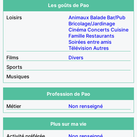
Les goûts de Pao
Loisirs
Animaux
Balade
Bar/Pub
Bricolage/Jardinage
Cinéma
Concerts
Cuisine
Famille
Restaurants
Soirées entre amis
Télévision
Autres
Films
Divers
Sports
Musiques
Profession de Pao
Métier
Non renseigné
Plus sur ma vie
Activité préférée
Non renseigné