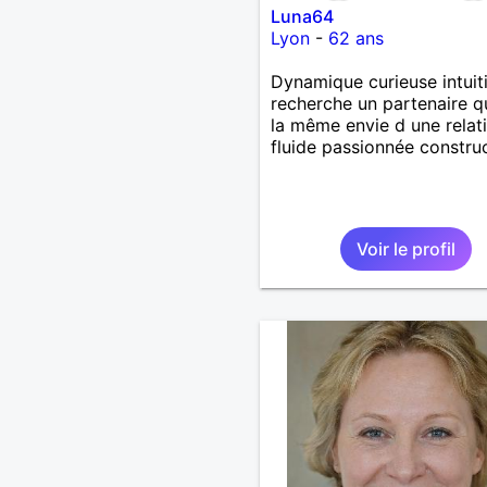
Luna64
Lyon
-
62 ans
Dynamique curieuse intuiti
recherche un partenaire q
la même envie d une relat
fluide passionnée constru
Voir le profil