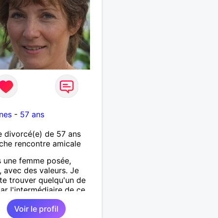
a
nes
-
57 ans
divorcé(e) de 57 ans
che rencontre amicale
s une femme posée,
, avec des valeurs. Je
te trouver quelqu'un de
par l'intermédiaire de ce
N'hésitez donc pas à
Voir le profil
re.