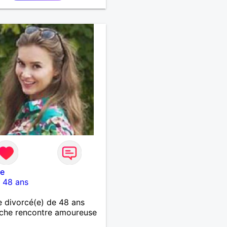
le
-
48 ans
 divorcé(e) de 48 ans
che rencontre amoureuse