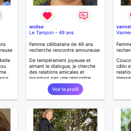
wolise
vanne
Le Tampon
-
49 ans
Vanne
ans
Femme célibataire de 49 ans
Femme
ureuse
recherche rencontre amoureuse
recher
belle
De tempérament joyeuse et
Coucou
 ou
aimant le dialogue, je cherche
câlin 
mme
des relations amicales et
relati
mour
pourquoi pas une rencontre
messa
sérieuse.
Voir le profil