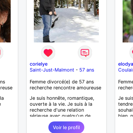
corielye
elody
Saint-Just-Malmont
-
57 ans
Coulai
ans
Femme divorcé(e) de 57 ans
Femme 
ureuse
recherche rencontre amoureuse
recher
la
Je suis honnête, romantique,
Je sui
e
ouverte à la vie. Je suis à la
tendre
recherche d'une relation
souhai
sérieuse avec quelqu'un de
bien, 
sensible et doux !
site. 
Voir le profil
m'écri