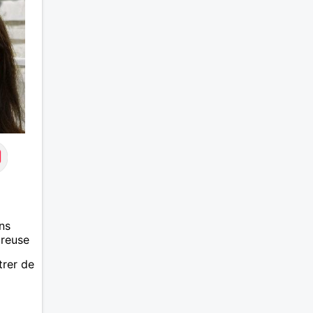
ns
ureuse
trer de