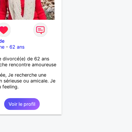
de
ne
-
62 ans
 divorcé(e) de 62 ans
che rencontre amoureuse
ée, Je recherche une
on sérieuse ou amicale. Je
 feeling.
Voir le profil