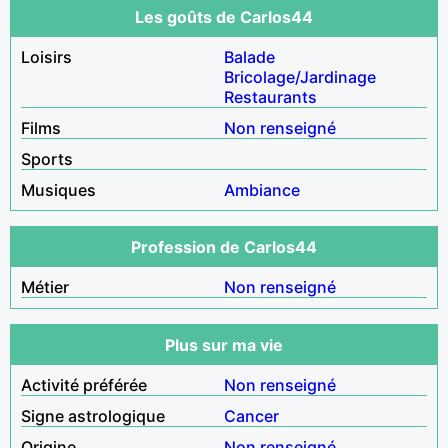
Les goûts de Carlos44
Loisirs
Balade
Bricolage/Jardinage
Restaurants
Films
Non renseigné
Sports
Musiques
Ambiance
Profession de Carlos44
Métier
Non renseigné
Plus sur ma vie
Activité préférée
Non renseigné
Signe astrologique
Cancer
Origine
Non renseigné