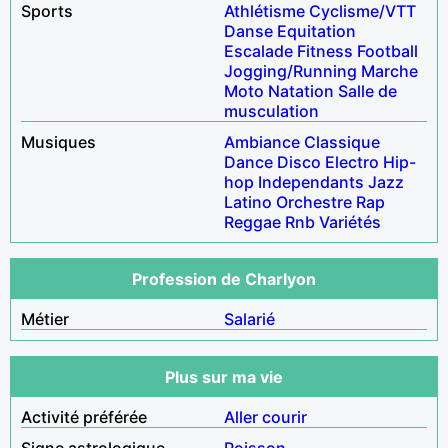
Sports
Athlétisme
Cyclisme/VTT
Danse
Equitation
Escalade
Fitness
Football
Jogging/Running
Marche
Moto
Natation
Salle de
musculation
Musiques
Ambiance
Classique
Dance
Disco
Electro
Hip-
hop
Independants
Jazz
Latino
Orchestre
Rap
Reggae
Rnb
Variétés
Profession de Charlyon
Métier
Salarié
Plus sur ma vie
Activité préférée
Aller courir
Signe astrologique
Poisson