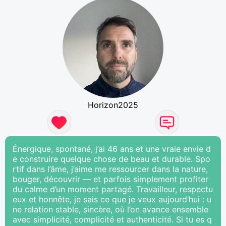
Horizon2025
Énergique, spontané, j’ai 46 ans et une vraie envie d
e construire quelque chose de beau et durable. Spo
rtif dans l’âme, j’aime me ressourcer dans la nature,
bouger, découvrir — et parfois simplement profiter
du calme d’un moment partagé. Travailleur, respectu
eux et honnête, je sais ce que je veux aujourd’hui : u
ne relation stable, sincère, où l’on avance ensemble
avec simplicité, complicité et authenticité. Si tu es q