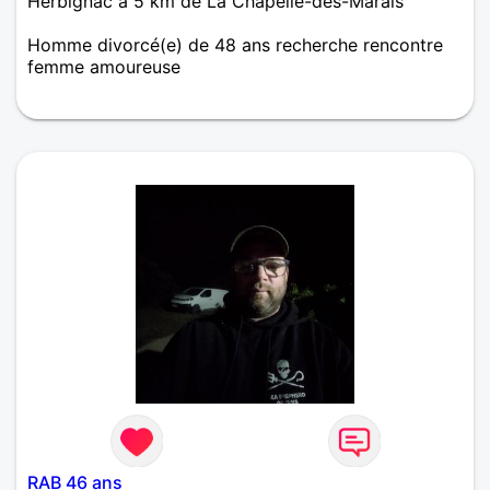
Herbignac à 5 km de La Chapelle-des-Marais
Homme divorcé(e) de 48 ans recherche rencontre
femme amoureuse
Homme de 45 ans séparé. Plutôt sympa plein
d'humour. Volontaire et courageux.
RAB 46 ans