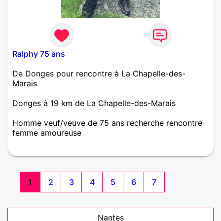
Ralphy 75 ans
De Donges pour rencontre à La Chapelle-des-
Marais
Donges à 19 km de La Chapelle-des-Marais
Homme veuf/veuve de 75 ans recherche rencontre
femme amoureuse
Seul dans la vie depuis quelque temps, je recherche
quelqu'un qui aime les petites sorties resto, cinéma
ou théâtre. Les voyages, j'adore la France et il me
reste encore beaucoup de régions a visiter. A deux
1
2
3
4
5
6
7
c'est encore mieux parait-il.
Nantes