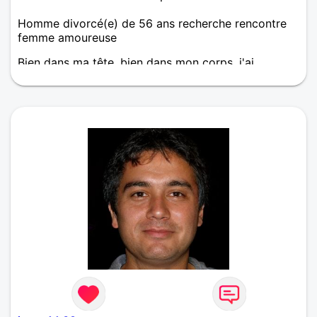
Homme divorcé(e) de 56 ans recherche rencontre
femme amoureuse
Bien dans ma tête, bien dans mon corps, j'ai
toujours été en couple/heureux :). Une nouvelle vie
à 2 pleine de bonheur se profile à l'horizon, j'en suis
certain! Le bonheur est en soi, si tu l'as aussi en toi,
partageons les années à venir avec douceur,
partage, plaisir, reconnaissance, respect, curiosité...
La vie est belle, à 2 elle est magnifique!