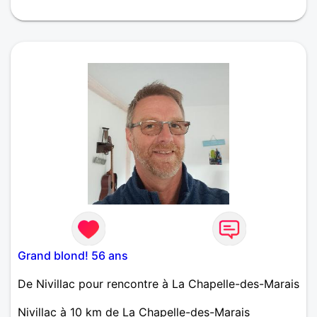
ennui !! J'aime aller au restaurant, me balader en
bord de mer, des escapades.. j'adore notre
Bretagne. Je ne suis pas casaniere, j'aime bouger...
les vides grenier etc... J'aime la musique quelqu'elle
soit, la musique classique aussi. Je pratique la
pétanque, j'aime le bowling, nos iles breton est,
mais pas au delà. JEe n'aime pas les voyages
lointains.
Grand blond! 56 ans
De Nivillac pour rencontre à La Chapelle-des-Marais
Nivillac à 10 km de La Chapelle-des-Marais