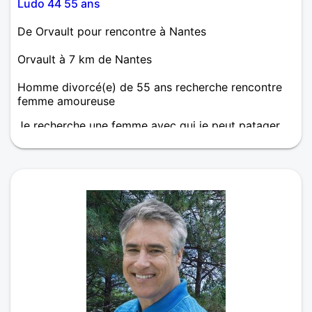
Ludo 44 55 ans
De Orvault pour rencontre à Nantes
Orvault à 7 km de Nantes
Homme divorcé(e) de 55 ans recherche rencontre
femme amoureuse
Je recherche une femme avec qui je peut patager
toutes les belles choses de la vie