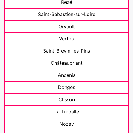
Rezé
Saint-Sébastien-sur-Loire
Orvault
Vertou
Saint-Brevin-les-Pins
Châteaubriant
Ancenis
Donges
Clisson
La Turballe
Nozay