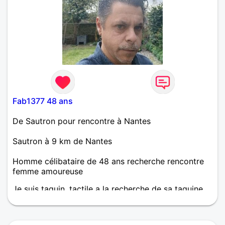
Fab1377 48 ans
De Sautron pour rencontre à Nantes
Sautron à 9 km de Nantes
Homme célibataire de 48 ans recherche rencontre
femme amoureuse
Je suis taquin, tactile a la recherche de sa taquine