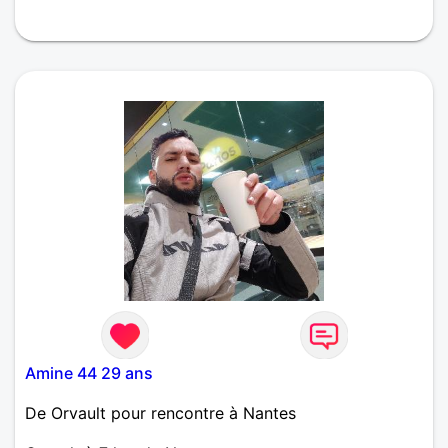
Amine 44 29 ans
De Orvault pour rencontre à Nantes