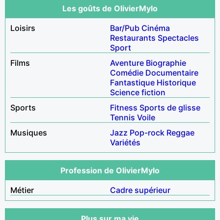
Les goûts de OlivierMylo
Loisirs
Bar/Pub
Cinéma
Restaurants
Spectacles
Sport
Films
Aventure
Biographie
Comédie
Documentaire
Fantastique
Historique
Science fiction
Sports
Fitness
Sports de glisse
Tennis
Voile
Musiques
Jazz
Pop-rock
Reggae
Variétés
Profession de OlivierMylo
Métier
Cadre supérieur
Plus sur ma vie