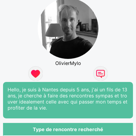
OlivierMylo
Hello, je suis à Nantes depuis 5 ans, j'ai un fils de 13
ans, je cherche à faire des rencontres sympas et tro
uver idealement celle avec qui passer mon temps et
profiter de la vie.
Type de rencontre recherché